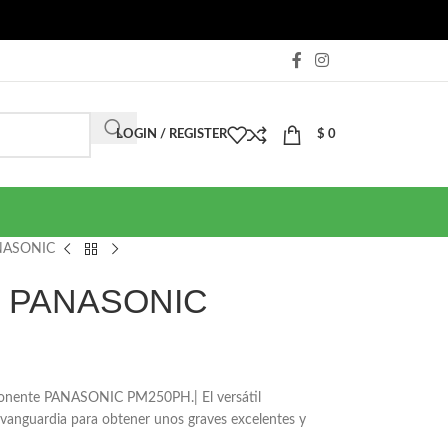
LOGIN / REGISTER
$
0
NASONIC
e PANASONIC
onente PANASONIC PM250PH.| El versátil
 vanguardia para obtener unos graves excelentes y