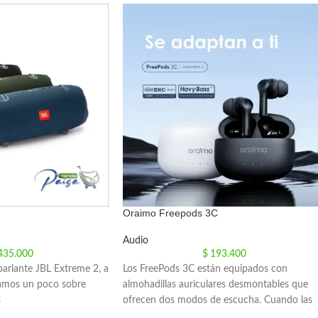
Oraimo Freepods 3C
Audio
435.000
$
193.400
parlante JBL Extreme 2, a
Los FreePods 3C están equipados con
tamos un poco sobre
almohadillas auriculares desmontables que
s
ofrecen dos modos de escucha. Cuando las
almohadillas están en los auriculares, el