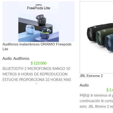
Audifonos inalambricos ORAIMO Freepods
Lite
Audio
,
Audifonos
$
123.000
BLUETOOTH 2 MICROFONOS RANGO 10
METROS 8 HORAS DE REPRODUCCION
JBL Extreme 2
ESTUCHE PROPORCIONA 32 HORAS MAS
Audio
ADICIONALES. DISEÑO ERGONOMICO
$
1.
CONTROL TACTIL RESISTENTE AL AGUA Y
Mijit@ le tenemos el 
AL SUDOR IPX4 CANCELACION DE RUIDO
continuación le con
AMBIENTAL ENC ENTRADA DE CARGA
esto: JBL Xtreme 2 e
TIPO C COLOR AZUL Y NEGRO