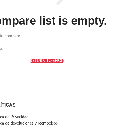
mpare list is empty.
 to compare
e.
RETURN TO SHOP
ÍTICAS
ica de Privacidad
tica de devoluciones y reembolsos