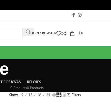
LOGIN / REGISTER
$
0
e
TICOS
JOYAS
RELOJES
0 Products
0 Products
Show
9
12
18
24
Filters