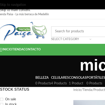
Skip to navigation
Skip to main content
ienda Paisa - La más berraca de Medellín
SELECT CATEGORY
INICIO
TIENDA
CONTACTO
mi
BELLEZA
CELULARES
CONSOLAS
PORTÁTILE
0 Products
4 Products
1 Product
0 Products
STOCK STATUS
Inicio
Tienda
Product
On sale
In stock