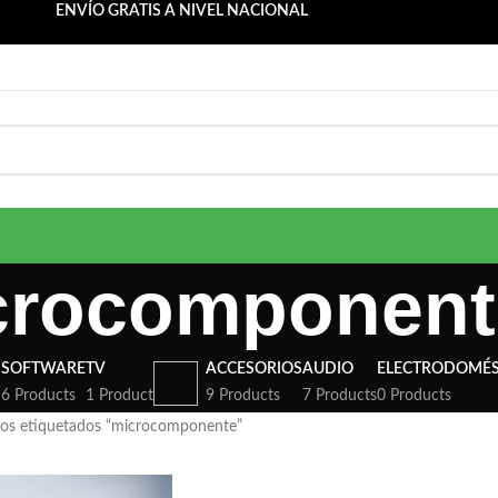
ENVÍO GRATIS A NIVEL NACIONAL
crocomponent
S
SOFTWARE
TV
ACCESORIOS
AUDIO
ELECTRODOMÉS
6 Products
1 Product
9 Products
7 Products
0 Products
os etiquetados “microcomponente”