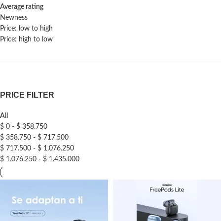
Average rating
Newness
Price: low to high
Price: high to low
PRICE FILTER
All
$
0
-
$
358.750
$
358.750
-
$
717.500
$
717.500
-
$
1.076.250
$
1.076.250
-
$
1.435.000