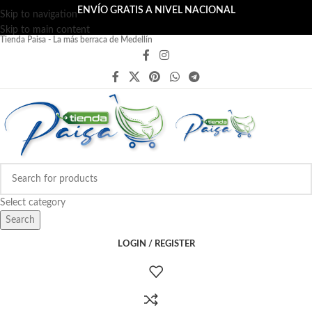
ENVÍO GRATIS A NIVEL NACIONAL
Skip to navigation
Skip to main content
Tienda Paisa - La más berraca de Medellín
Select category
Search
LOGIN / REGISTER