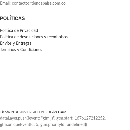
Email:
contacto@tiendapaisa.com.co
POLÍTICAS
Política de Privacidad
Política de devoluciones y reembolsos
Envíos y Entregas
Términos y Condiciones
Tienda Paisa
2022 CREADO POR
Javier Garro
.
dataLayer.push({event: "gtm.js", gtm.start: 1676127212252,
gtm.uniqueEventId: 5, gtm.priorityId: undefined})