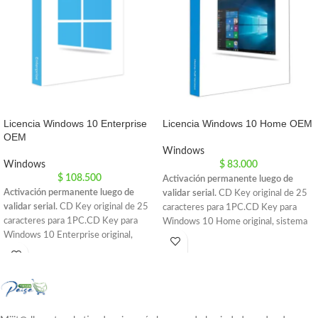
Licencia Windows 10 Enterprise
Licencia Windows 10 Home OEM
OEM
Windows
Windows
$
83.000
$
108.500
Activación permanente luego de
Activación permanente luego de
validar serial.
CD Key original de 25
validar serial.
CD Key original de 25
caracteres para 1PC.CD Key para
caracteres para 1PC.CD Key para
Windows 10 Home original, sistema
Windows 10 Enterprise original,
operativo diseñado para empresas.
sistema operativo diseñado para
Para usuarios corporativos y
empresas. Para usuarios corporativos
avanzados, ofrece características y
y avanzados, ofrece características y
capacidades de vanguardia.
Activación
capacidades de vanguardia.
Activación
instantanea.
Incluye serial original e
instantanea.
Incluye serial original e
instrucciones.