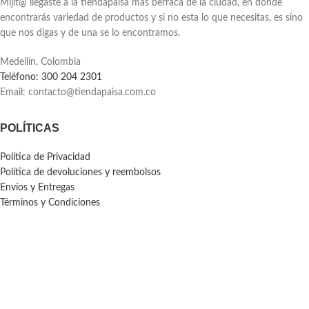
instrucciones.
Mijit@ llegaste a la tiendapaisa más berraca de la ciudad, en donde
encontrarás variedad de productos y si no esta lo que necesitas, es sino
que nos digas y de una se lo encontramos.
Medellín, Colombia
Teléfono: 300 204 2301
Email:
contacto@tiendapaisa.com.co
POLÍTICAS
Política de Privacidad
Política de devoluciones y reembolsos
Envíos y Entregas
Términos y Condiciones